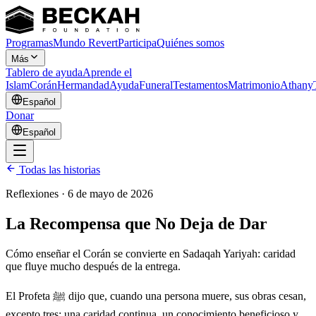
Programas
Mundo Revert
Participa
Quiénes somos
Más
Tablero de ayuda
Aprende el
Islam
Corán
Hermandad
Ayuda
Funeral
Testamentos
Matrimonio
Athany
Español
Donar
Español
Todas las historias
Reflexiones
·
6 de mayo de 2026
La Recompensa que No Deja de Dar
Cómo enseñar el Corán se convierte en Sadaqah Yariyah: caridad
que fluye mucho después de la entrega.
El Profeta ﷺ dijo que, cuando una persona muere, sus obras cesan,
excepto tres: una caridad continua, un conocimiento beneficioso y