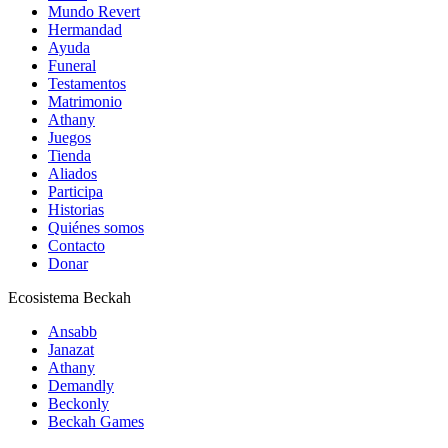
Mundo Revert
Hermandad
Ayuda
Funeral
Testamentos
Matrimonio
Athany
Juegos
Tienda
Aliados
Participa
Historias
Quiénes somos
Contacto
Donar
Ecosistema Beckah
Ansabb
Janazat
Athany
Demandly
Beckonly
Beckah Games