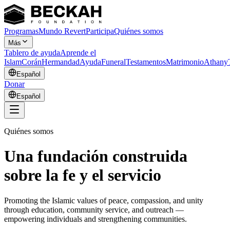
Programas
Mundo Revert
Participa
Quiénes somos
Más
Tablero de ayuda
Aprende el
Islam
Corán
Hermandad
Ayuda
Funeral
Testamentos
Matrimonio
Athany
Español
Donar
Español
Quiénes somos
Una fundación construida
sobre la fe y el servicio
Promoting the Islamic values of peace, compassion, and unity
through education, community service, and outreach —
empowering individuals and strengthening communities.