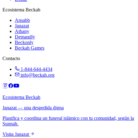
Ecosistema Beckah
Ansabb
Janazat
Athany
Demandly
Beckonly
Beckah Games
Contacto
1-844-644-4434
info@beckah.org
Ecosistema Beckah
Janazat — una despedida digna
Planifica y coordina un funeral islámico con tu comunidad, según la
Sunnah.
Visita Janazat