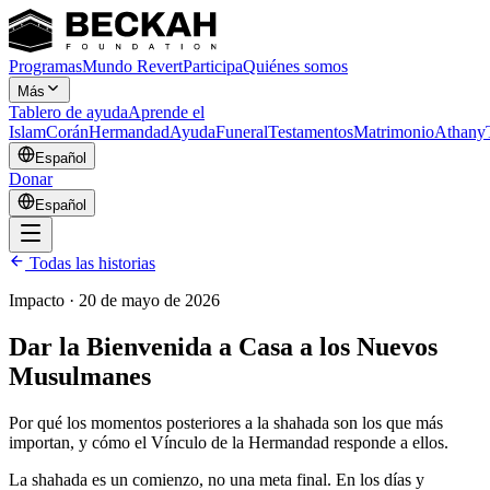
Programas
Mundo Revert
Participa
Quiénes somos
Más
Tablero de ayuda
Aprende el
Islam
Corán
Hermandad
Ayuda
Funeral
Testamentos
Matrimonio
Athany
Español
Donar
Español
Todas las historias
Impacto
·
20 de mayo de 2026
Dar la Bienvenida a Casa a los Nuevos
Musulmanes
Por qué los momentos posteriores a la shahada son los que más
importan, y cómo el Vínculo de la Hermandad responde a ellos.
La shahada es un comienzo, no una meta final. En los días y