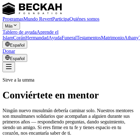
Programas
Mundo Revert
Participa
Quiénes somos
Más
Tablero de ayuda
Aprende el
Islam
Corán
Hermandad
Ayuda
Funeral
Testamentos
Matrimonio
Athany
Español
Donar
Español
Sirve a la umma
Conviértete en mentor
Ningún nuevo musulmán debería caminar solo. Nuestros mentores
son musulmanes solidarios que acompañan a alguien durante sus
primeros años — respondiendo preguntas, dando seguimiento,
siendo un amigo. Si eres firme en tu fe y tienes espacio en tu
corazón, nos encantaría saber de ti.